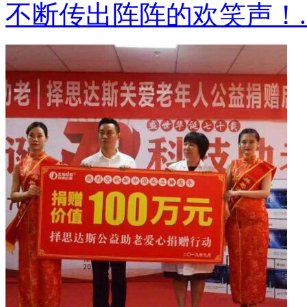
不断传出阵阵的欢笑声！..