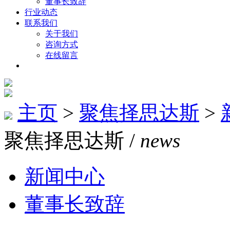
董事长致辞
行业动态
联系我们
关于我们
咨询方式
在线留言
主页
>
聚焦择思达斯
>
聚焦择思达斯
/
news
新闻中心
董事长致辞