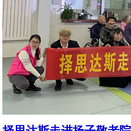
择思达斯走进扬子敬老院