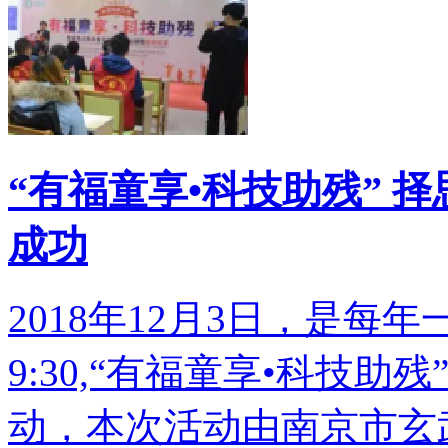
“有福童享•科技助残” 
成功
2018年12月3日，是每
9:30,“有福童享•科技
动，本次活动由南京市玄