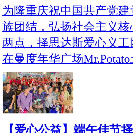
为隆重庆祝中国共产党建
族团结，弘扬社会主义核心
两点，择思达斯爱心义工
在曼度年华广场Mr.Potato
【爱心公益】端午佳节择