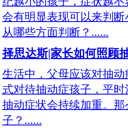
纪越小的孩子，症状越不
会有明显表现可以来判断
从哪些方面判断？......
择思达斯|家长如何照顾
生活中，父母应该对抽动
式对待抽动症孩子，平时
抽动症状会持续加重。那
子？......