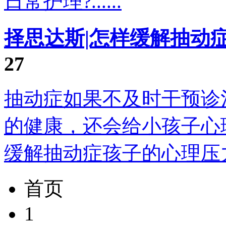
日常护理?......
择思达斯|怎样缓解抽动
27
抽动症如果不及时干预诊
的健康，还会给小孩子心
缓解抽动症孩子的心理压力?..
首页
1