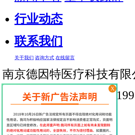
行业动态
联系我们
关于我们
咨询方式
在线留言
南京德因特医疗科技有限
X
联系电话：025-5877 9199