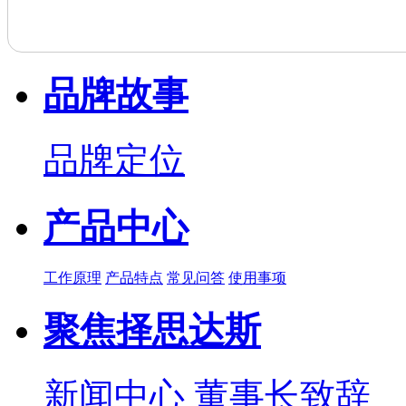
品牌故事
品牌定位
产品中心
工作原理
产品特点
常见问答
使用事项
聚焦择思达斯
新闻中心
董事长致辞